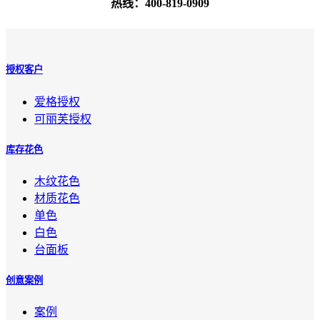
热线：400-819-0909
授权客户
爱格授权
可丽芙授权
库存花色
木纹花色
材质花色
单色
白色
台面板
创意案例
案例